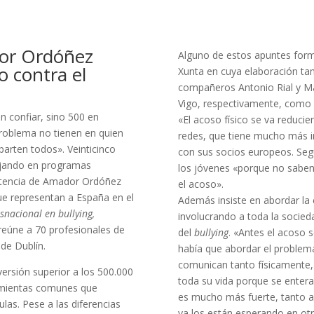
dor Ordóñez
Alguno de estos apuntes form
o contra el
Xunta en cuya elaboración ta
compañeros Antonio Rial y Man
Vigo, respectivamente, como
n confiar, sino 500 en
«El acoso físico se va reducie
roblema no tienen en quien
redes, que tiene mucho más i
mparten todos». Veinticinco
con sus socios europeos. Segú
ajando en programas
los jóvenes «porque no saben
vertencia de Amador Ordóñez
el acoso».
ue representan a España en el
Además insiste en abordar la
snacional en bullying,
involucrando a toda la socie
 reúne a 70 profesionales de
del
bullying
. «Antes el acoso s
 de Dublín.
había que abordar el problema
comunican tanto físicamente, 
versión superior a los 500.000
toda su vida porque se entera 
ramientas comunes que
es mucho más fuerte, tanto a
ulas. Pese a las diferencias
ya los están esperando en ot