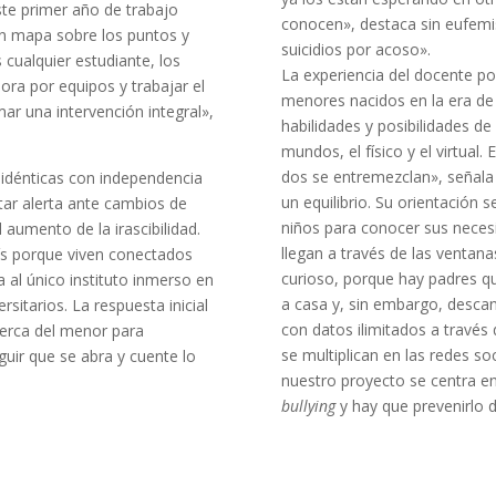
ste primer año de trabajo
conocen», destaca sin eufemi
un mapa sobre los puntos y
suicidios por acoso».
 cualquier estudiante, los
La experiencia del docente por
ora por equipos y trabajar el
menores nacidos en la era de 
r una intervención integral»,
habilidades y posibilidades d
mundos, el físico y el virtual
dos se entremezclan», señala
 idénticas con independencia
un equilibrio. Su orientación s
tar alerta ante cambios de
niños para conocer sus neces
 aumento de la irascibilidad.
llegan a través de las ventana
aís porque viven conectados
curioso, porque hay padres qu
a al único instituto inmerso en
a casa y, sin embargo, descan
sitarios. La respuesta inicial
con datos ilimitados a través d
erca del menor para
se multiplican en las redes s
guir que se abra y cuente lo
nuestro proyecto se centra en
bullying
y hay que prevenirlo d