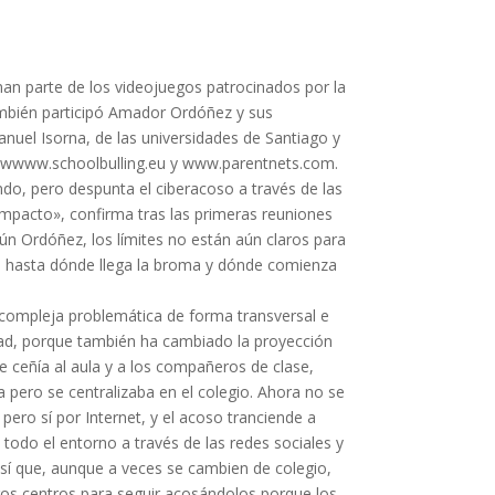
an parte de los videojuegos patrocinados por la
mbién participó Amador Ordóñez y sus
uel Isorna, de las universidades de Santiago y
 wwww.schoolbulling.eu y www.parentnets.com.
ndo, pero despunta el ciberacoso a través de las
mpacto», confirma tras las primeras reuniones
n Ordóñez, los límites no están aún claros para
 hasta dónde llega la broma y dónde comienza
 compleja problemática de forma transversal e
dad, porque también ha cambiado la proyección
e ceñía al aula y a los compañeros de clase,
 pero se centralizaba en el colegio. Ahora no se
pero sí por Internet, y el acoso tranciende a
todo el entorno a través de las redes sociales y
sí que, aunque a veces se cambien de colegio,
ros centros para seguir acosándolos porque los